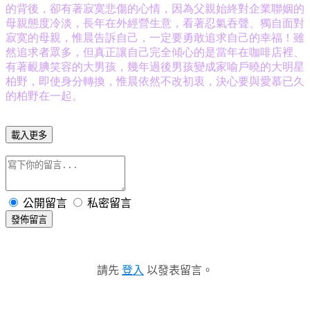
的背後，卻有著寂寞悲傷的心情，因為父親始終對企業聯姻的
母親態度冷淡，長年在外經營生意，看著忍氣吞聲、獨自面對
寂寞的母親，惟晨告訴自己，一定要勇敢追求自己的幸福！雖
然追求者眾多，但真正讓自己完全傾心的是當年在咖啡店裡、
有著靦腆笑容的大男孩，幾年過後男孩變成家喻戶曉的大明星
柏野，即使身分轉換，惟晨依然不改初衷，決心要與愛慕已久
的柏野在一起。
載入更多
公開留言
私密留言
發佈留言
請先
登入
以發表留言。