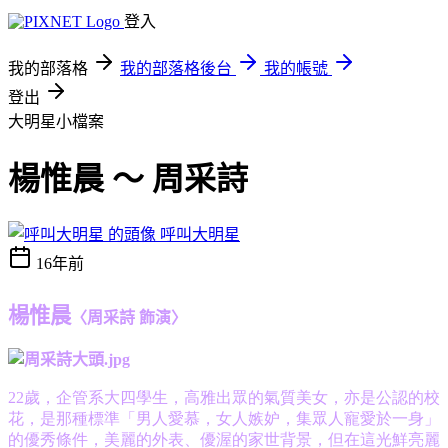
登入
我的部落格
我的部落格後台
我的帳號
登出
大明星小檔案
楊惟晨 ～ 周采詩
呼叫大明星
16年前
楊惟晨
〈周采詩
飾演〉
22歲，企管系大四學生，高雅出眾的氣質美女，亦是公認的校
花，是那種標準「男人愛慕，女人嫉妒，集眾人寵愛於一身」
的優秀條件，美麗的外表、優渥的家世背景，但在這光鮮亮麗