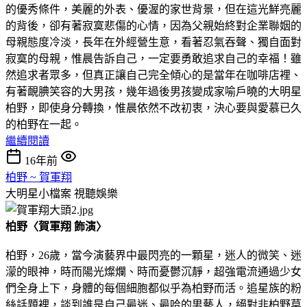
的優秀條件，美麗的外表、優渥的家世背景，但在這光鮮亮麗
的背後，卻有著寂寞悲傷的心情，因為父親始終對企業聯姻的
母親態度冷淡，長年在外經營生意，看著忍氣吞聲、獨自面對
寂寞的母親，惟晨告訴自己，一定要勇敢追求自己的幸福！雖
然追求者眾多，但真正讓自己完全傾心的是當年在咖啡店裡、
有著靦腆笑容的大男孩，幾年過後男孩變成家喻戶曉的大明星
柏野，即使身分轉換，惟晨依然不改初衷，決心要與愛慕已久
的柏野在一起。
繼續閱讀
16年前
柏野 ~ 賀軍翔
大明星小檔案
視聽娛樂
柏野〈賀軍翔 飾演〉
柏野，26歲，當今演藝界中最閃亮的一顆星，迷人的微笑、迷
濛的眼神，時而陽光燦爛、時而憂鬱沉靜，超強電流通過少女
們全身上下，身體的每個細胞都似乎為柏野而活。追星族的粉
絲話題裡，談到誰是自己最迷、最哈的男藝人，絕對非柏野莫