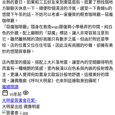
炎熱的夏日，如果和三五好友來到東區逛街，逛累了想找個地
方聊聊天休息一下，順便吹個清涼的冷氣，感受一下貴婦fu的
悠閒下午茶的話，不妨可以考慮一家優質的輕食咖啡廳－惡魔
咖啡廳。
「惡魔咖啡廳」隱身在敦南sogo跟復興小學巷弄的中間，純白
色的外牆，配上顯眼的「惡魔」標誌，讓人非常容易注意到
它。雖然離熱鬧的頂好商圈只有數步之遙，但由於附近是學
校，店的位置又位在住宅區，因此沒有商圈的吵雜，卻擁有美
妙的悠閒與寧靜。
店內簡潔的擺設，搭配上大片落地窗，讓室內的空間顯得明亮
而富有一種晴朗的質感，室內裝潢以白色系與內嵌的投射燈為
主，更讓人覺得宛如置身北歐設計般地舒適。這樣美好的環
境，讓偶像劇《呼叫大明星》也來到這邊取景拍攝呢！
繼續閱讀
16年前
大明星簽書會花絮~
大明星出巡
偶像明星