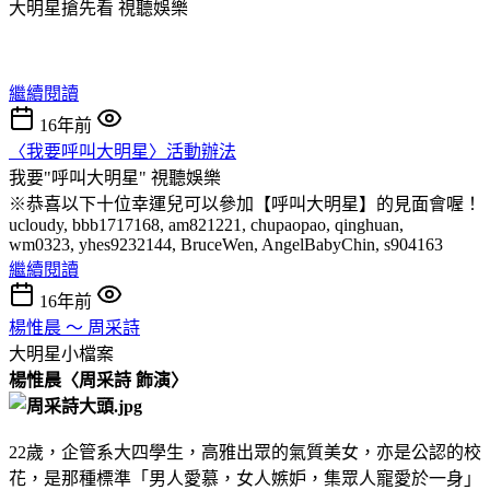
大明星搶先看
視聽娛樂
繼續閱讀
16年前
〈我要呼叫大明星〉活動辦法
我要"呼叫大明星"
視聽娛樂
※恭喜以下十位幸運兒可以參加【呼叫大明星】的見面會喔！
ucloudy, bbb1717168, am821221, chupaopao, qinghuan,
wm0323, yhes9232144, BruceWen, AngelBabyChin, s904163
繼續閱讀
16年前
楊惟晨 ～ 周采詩
大明星小檔案
楊惟晨
〈周采詩
飾演〉
22歲，企管系大四學生，高雅出眾的氣質美女，亦是公認的校
花，是那種標準「男人愛慕，女人嫉妒，集眾人寵愛於一身」