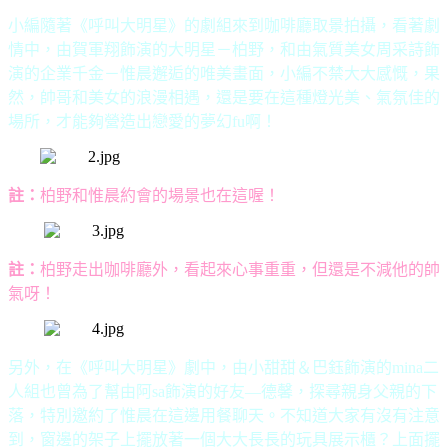
小編隨著《呼叫大明星》的劇組來到咖啡廳取景拍攝，看著劇
情中，由賀軍翔飾演的大明星－柏野，和由氣質美女周采詩飾
演的企業千金－惟晨邂逅的唯美畫面，小編不禁大大感慨，果
然，帥哥和美女的浪漫相遇，還是要在這種燈光美、氣氛佳的
場所，才能夠營造出戀愛的夢幻
fu
啊！
註：
柏野和惟晨約會的場景也在這喔！
註：
柏野走出咖啡廳外，看起來心事重重，但還是不減他的帥
氣呀！
另外，在《呼叫大明星》劇中，由小甜甜＆巴鈺飾演的
mina
二
人組也曾為了幫由阿
sa
飾演的好友
—
德馨，探尋親身父親的下
落，特別邀約了惟晨在這邊用餐聊天。不知道大家有沒有注意
到，窗邊的架子上擺放著一個大大長長的玩具展示櫃？上面擺