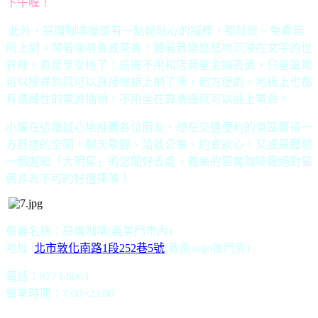
下午喔！
此外，惡魔咖啡廳還有一點超貼心的服務，那就是－免費無
限上網。聞著咖啡香或茶香，聽著音樂悠悠地沉浸在文字的世
界裡，真是享受極了！這邊不用和店員要金鑰密碼，只要筆電
可以搜尋到就可以直接連結上網了噢，超方便的。地板上也都
有隱藏性的電源插頭，不用坐在靠牆邊就可以插上電源。
小編在這邊誠心地推薦各位朋友，想在交通便利的東區獲得一
方舒適的空間，聊天歇腳、洽談公事、約會談心，又或是體驗
一個邂逅「大明星」的悠閒好去處，義美的惡魔咖啡廳絕對是
個非去不可的好選擇噢！
餐廳名稱：惡魔咖啡
(
義美門市內
)
地址
:
北市敦化南路
1
段
252
巷
5
號
(
敦南
sogo
後門旁
)
電話：
8773-6063
營業時間：
7:00
~
22:00