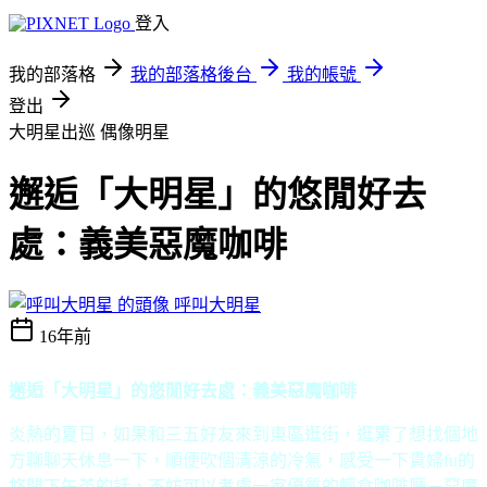
登入
我的部落格
我的部落格後台
我的帳號
登出
大明星出巡
偶像明星
邂逅「大明星」的悠閒好去
處：義美惡魔咖啡
呼叫大明星
16年前
邂逅「大明星」的悠閒好去處：義美惡魔咖啡
炎熱的夏日，如果和三五好友來到東區逛街，逛累了想找個地
方聊聊天休息一下，順便吹個清涼的冷氣，感受一下貴婦
fu
的
悠閒下午茶的話，不妨可以考慮一家優質的輕食咖啡廳－惡魔