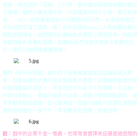
放著一排各式的「惡魔」公仔呢！當中還有惡魔咖啡廳的鎮店
之寶喔！雖然小編見識不多，只認識其中的丁小雨、喬巴和波
妞
……XD
，但是看著這些小巧獨特的公仔們，大家拍照都忍
不住搞怪活潑了起來。瞧！來到這邊的
mina
二人組拍著拍著也
開始耍起寶來！她們倆色彩繽紛的衣服搭上環境背景，拍起照
來顯得格外青春可愛哩！如果你
/
妳們來到店裡看中喜歡的公
仔，還可以詢問櫃檯購買噢！
雖然《呼叫大明星》劇中的千金惟晨常常來到這邊和朋友聚
會，但是這裡的消費可是非常高貴不貴噢！惡魔咖啡廳裡的飲
料價錢相當平易近人，平常日的下午有下午茶套餐，可以點一
杯飲料及點心，價錢只要百元出頭；如果只想單純點飲料，幾
乎多數的飲品都是一百元還有找，花點小錢就可以窩在環境舒
適的咖啡廳內一個下午，享受難得的悠閒，相當划算。
註：
戲中的企業千金－惟晨，也常常會選擇來這邊度過悠閒的