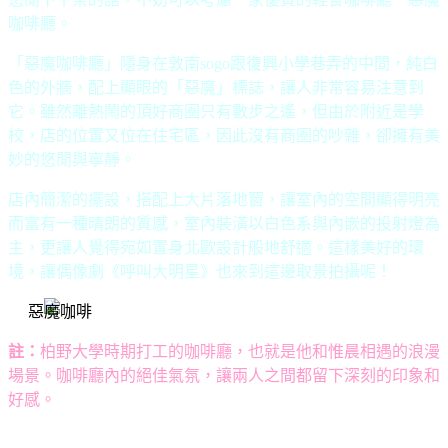
咖啡廳。
「惡魔咖啡廳」隱身在敦南
sogo
跟復興小學巷弄的中間，純白
色的外牆，配上顯眼的「惡魔」標誌，讓人非常容易注意到
它。雖然離熱鬧的頂好商圈只有數步之遙，但由於附近是學
校，店的位置又位在住宅區，因此沒有商圈的吵雜，卻擁有美
妙的悠閒與寧靜。
店內簡潔的擺設，搭配上大片落地窗，讓室內的空間顯得明亮
而富有一種晴朗的質感，室內裝潢以白色系與內嵌的投射燈為
主，更讓人覺得宛如置身北歐設計般地舒適。這樣美好的環
境，讓偶像劇《呼叫大明星》也來到這邊取景拍攝呢！
註：
柏野大學時期打工的咖啡廳，也就是他和惟晨相遇的浪漫
場景。咖啡廳內的絕佳氣氛，讓兩人之間都留下深刻的印象和
好感。