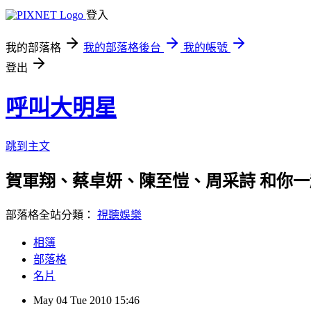
登入
我的部落格
我的部落格後台
我的帳號
登出
呼叫大明星
跳到主文
賀軍翔、蔡卓妍、陳至愷、周采詩 和你
部落格全站分類：
視聽娛樂
相簿
部落格
名片
May
04
Tue
2010
15:46